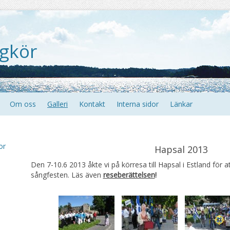
gkör
Om oss
Galleri
Kontakt
Interna sidor
Länkar
or
Hapsal 2013
Den 7-10.6 2013 åkte vi på körresa till Hapsal i Estland för a
sångfesten. Läs även
reseberättelsen
!