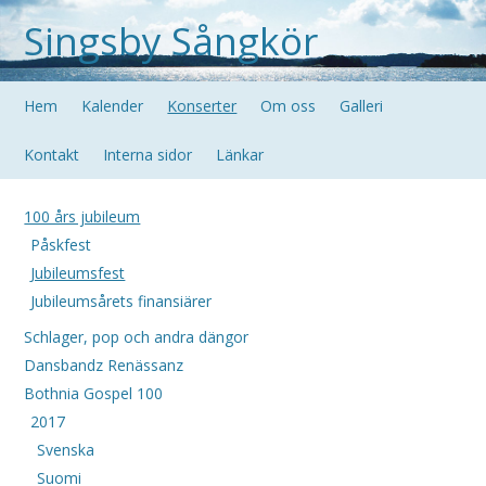
Singsby Sångkör
Hem
Kalender
Konserter
Om oss
Galleri
Kontakt
Interna sidor
Länkar
100 års jubileum
Påskfest
Jubileumsfest
Jubileumsårets finansiärer
Schlager, pop och andra dängor
Dansbandz Renässanz
Bothnia Gospel 100
2017
Svenska
Suomi