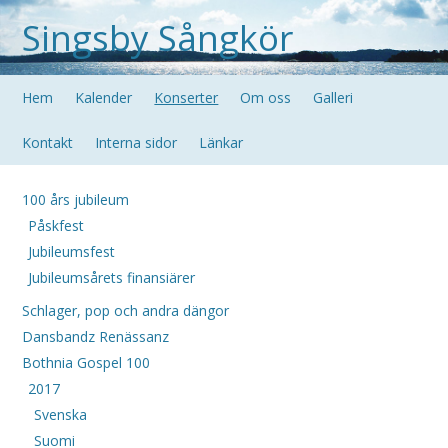
Singsby Sångkör
Hem
Kalender
Konserter
Om oss
Galleri
Kontakt
Interna sidor
Länkar
100 års jubileum
Påskfest
Jubileumsfest
Jubileumsårets finansiärer
Schlager, pop och andra dängor
Dansbandz Renässanz
Bothnia Gospel 100
2017
Svenska
Suomi